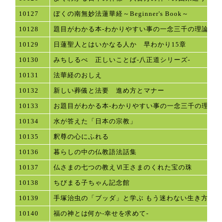
10127
ぼくの南無妙法蓮華経～Beginner's Book～
10128
題目がわかる本-わかりやすい事の一念三千の理論
10129
日蓮聖人とはいかなる人か 早わかり15章
10130
みちしるべ 正しいことば-八正道シリーズ-
10131
法華経のおしえ
10132
新しい葬儀と法要 進め方とマナー
10133
お題目がわかる本-わかりやすい事の一念三千の理論
10134
水が答えた「日本の宗教」
10135
釈尊の心にふれる
10136
暮らしの中の仏教語法話集
10137
仏さまの七つの教えⅥ王さまのくれた宝の珠
10138
ちびまる子ちゃん記念館
10139
手塚治虫の「ブッダ」と学ぶ もう迷わない生き方
10140
福の神とは何か-幸せを求めて-