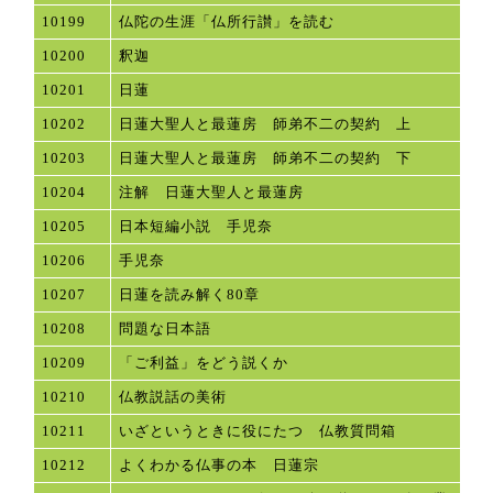
10199
仏陀の生涯「仏所行讃」を読む
10200
釈迦
10201
日蓮
10202
日蓮大聖人と最蓮房 師弟不二の契約 上
10203
日蓮大聖人と最蓮房 師弟不二の契約 下
10204
注解 日蓮大聖人と最蓮房
10205
日本短編小説 手児奈
10206
手児奈
10207
日蓮を読み解く80章
10208
問題な日本語
10209
「ご利益」をどう説くか
10210
仏教説話の美術
10211
いざというときに役にたつ 仏教質問箱
10212
よくわかる仏事の本 日蓮宗