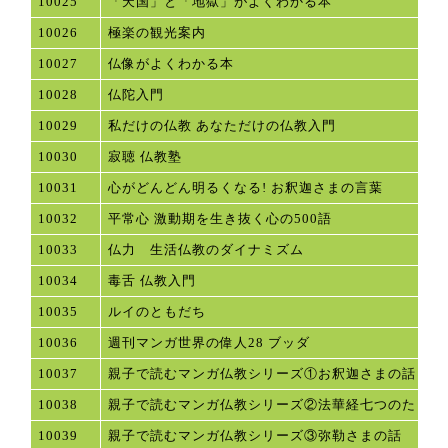
10025
「天国」と「地獄」がよくわかる本
10026
極楽の観光案内
10027
仏像がよくわかる本
10028
仏陀入門
10029
私だけの仏教 あなただけの仏教入門
10030
寂聴 仏教塾
10031
心がどんどん明るくなる! お釈迦さまの言葉
10032
平常心 激動期を生き抜く心の500語
10033
仏力 生活仏教のダイナミズム
10034
毒舌 仏教入門
10035
ルイのともだち
10036
週刊マンガ世界の偉人28 ブッダ
10037
親子で読むマンガ仏教シリーズ①お釈迦さまの話
10038
親子で読むマンガ仏教シリーズ②法華経七つのたとえ
10039
親子で読むマンガ仏教シリーズ③弥勒さまの話