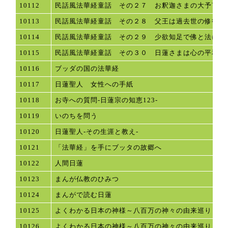
10112
民話風法華経童話 その２７ お釈迦さまの大予言
10113
民話風法華経童話 その２８ 父王は過去世の修行の
10114
民話風法華経童話 その２９ 少欲知足で佛と法に恋
10115
民話風法華経童話 その３０ 日蓮さまは心の平和の
10116
ブッダの国の法華経
10117
日蓮聖人 女性への手紙
10118
お寺への質問-日蓮宗の知恵123-
10119
いのちを問う
10120
日蓮聖人-その生涯と教え-
10121
「法華経」を手にブッタの故郷へ
10122
人間日蓮
10123
まんが仏教のひみつ
10124
まんがで読む日蓮
10125
よくわかる日本の神様～八百万の神々の由来巡り～
10126
よくわかる日本の神様～八百万の神々の由来巡り～