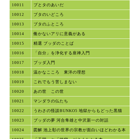
10011
ブとタのあいだ
10012
ブタのいどころ
10013
ブタのふところ
10014
働かないアリに意義がある
10015
精選 ブッダのことば
10016
「自分」を浄化する座禅入門
10017
ブッダ入門
10018
温かなこころ 東洋の理想
10019
これでもう苦しまない
10020
あの世 この世
10021
マンダラの仏たち
10022
うわさの怪談BUNKO5 地獄からもどった黒猫
10023
ブッダの夢 河合隼雄と中沢新一の対話
10024
図解 池上彰の世界の宗教が面白いほどわかる本