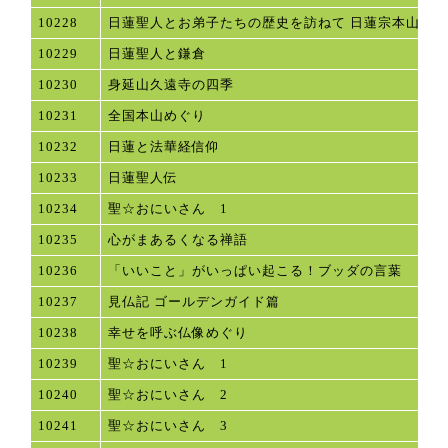
10228
日蓮聖人とお弟子たちの歴史を訪ねて 日蓮宗本山めぐ
10229
日蓮聖人と鎌倉
10230
身延山久遠寺の四季
10231
全国本山めぐり
10232
日蓮と法華経信仰
10233
日蓮聖人伝
10234
聖☆おにいさん 1
10235
心がまあるくなる禅語
10236
「いいこと」がいっぱい起こる！ブッダの言葉
10237
見仏記 ゴールデンガイド篇
10238
幸せを呼ぶ仏像めぐり
10239
聖☆おにいさん 1
10240
聖☆おにいさん 2
10241
聖☆おにいさん 3