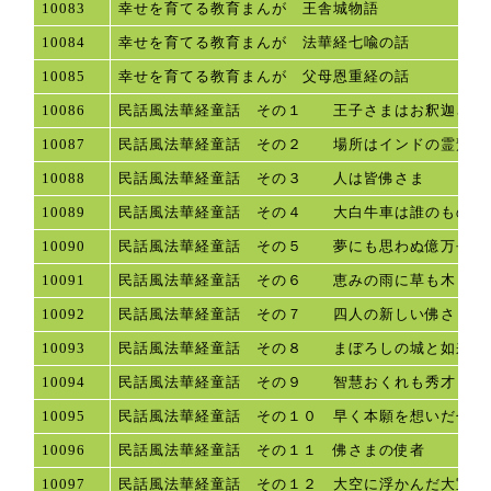
10083
幸せを育てる教育まんが 王舎城物語
10084
幸せを育てる教育まんが 法華経七喩の話
10085
幸せを育てる教育まんが 父母恩重経の話
10086
民話風法華経童話 その１ 王子さまはお釈迦さま
10087
民話風法華経童話 その２ 場所はインドの霊鷲山
10088
民話風法華経童話 その３ 人は皆佛さま
10089
民話風法華経童話 その４ 大白牛車は誰のもの
10090
民話風法華経童話 その５ 夢にも思わぬ億万長者
10091
民話風法華経童話 その６ 恵みの雨に草も木も
10092
民話風法華経童話 その７ 四人の新しい佛さま
10093
民話風法華経童話 その８ まぼろしの城と如来た
10094
民話風法華経童話 その９ 智慧おくれも秀才も
10095
民話風法華経童話 その１０ 早く本願を想いだせ
10096
民話風法華経童話 その１１ 佛さまの使者
10097
民話風法華経童話 その１２ 大空に浮かんだ大宝塔