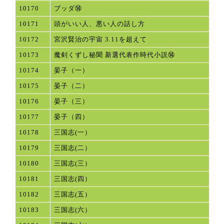
10170
ブッダ⑭
10171
頭がいい人、悪い人の話し方
10172
宮沢賢治の宇宙 3.11を超えて
10173
魔剣くずし秘聞 新選代表作時代小説⑭
10174
晏子（一）
10175
晏子（二）
10176
晏子（三）
10177
晏子（四）
10178
三国志(一）
10179
三国志(二）
10180
三国志(三）
10181
三国志(四）
10182
三国志(五）
10183
三国志(六）