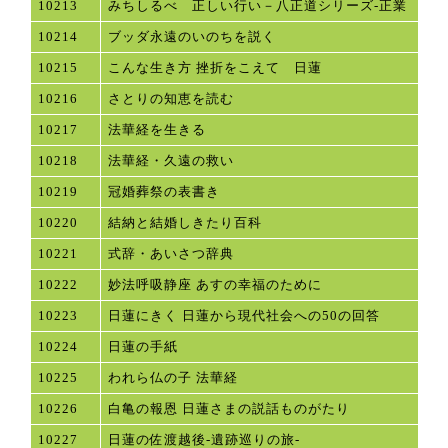
10213
みちしるべ 正しい行い－八正道シリーズ-正業
10214
ブッダ永遠のいのちを説く
10215
こんな生き方 挫折をこえて 日蓮
10216
さとりの知恵を読む
10217
法華経を生きる
10218
法華経・久遠の救い
10219
冠婚葬祭の表書き
10220
結納と結婚しきたり百科
10221
式辞・あいさつ辞典
10222
妙法呼吸静座 あすの幸福のために
10223
日蓮にきく 日蓮から現代社会への50の回答
10224
日蓮の手紙
10225
われら仏の子 法華経
10226
白亀の報恩 日蓮さまの説話ものがたり
10227
日蓮の佐渡越後-遺跡巡りの旅-