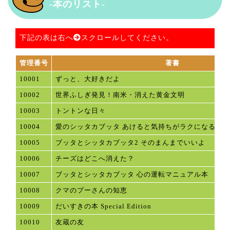
-本のリスト-
下記の表は右へ
スクロールしてください。
管理番号
著書
10001
ずっと、大好きだよ
10002
世界ふしぎ発見！南米・消えた黄金文明
10003
トントンな日々
10004
愛のシッタカブッタ あけると気持ちがラクになる本
10005
ブッタとシッタカブッタ2 そのまんまでいいよ
10006
チーズはどこへ消えた？
10007
ブッタとシッタカブッタ 心の運転マニュアル本
10008
クマのプーさんの知恵
10009
だいすきの本 Special Edition
10010
友蔵の友