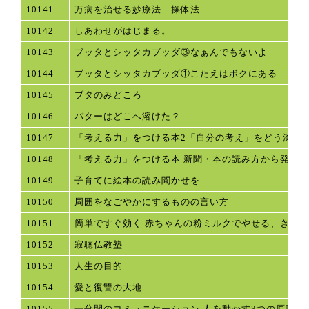
10141
万病を治せる妙療法 操体法
10142
しあわせがはじまる。
10143
ブッタとシッタカブッダ③なぁんでもないよ
10144
ブッタとシッタカブッダ①こたえはボクにある
10145
ブタのみどころ
10146
バターはどこへ溶けた？
10147
「考える力」をつける本2「自分の考え」をどう深め
10148
「考える力」をつける本 新聞・本の読み方から発想
10149
子育てに絵本の読み聞かせを
10150
周囲をなごやかにするものの言い方
10151
簡単ですぐ効く 赤ちゃんの粉ミルクでやせる、きれ
10152
寂聴仏教塾
10153
人生の目的
10154
愛と復讐の大地
10155
一分間のコミュニケーション 人を動かす3つの原理