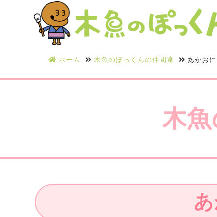
ホーム
木魚のぽっくんの仲間達
あかおに
木魚
あ